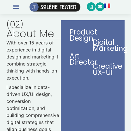
(02)
About Me
Product
Design
Digital
With over 15 years of
Marketing
experience in digital
Art
design and marketing, I
Director
combine strategic
Creative
UX-UI
thinking with hands-on
execution.
I specialize in data-
driven UX/UI design,
conversion
optimization, and
building comprehensive
digital strategies that
align business goals