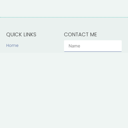
QUICK LINKS
CONTACT ME
Home
HOME
EXPERIENCE
About
Experience
Education
Skills
Case studies
Send