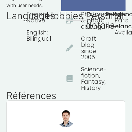
with user needs.
Languages
French:
Hobbies
Photography
Personal
Residenc
Near
Native
& photo
Paris
details
Freelanc
editing
English:
Avail
Bilingual
Craft
blog
since
2005
Science-
fiction,
Fantasy,
History
Références