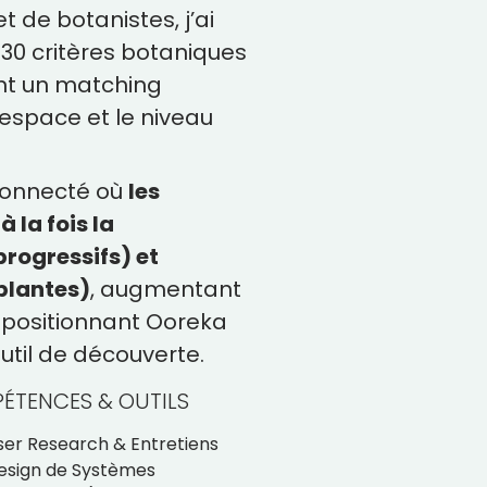
t de botanistes, j’ai
0 critères botaniques
nt un matching
’espace et le niveau
connecté où
les
 la fois la
progressifs) et
 plantes)
, augmentant
epositionnant Ooreka
util de découverte.
ÉTENCES & OUTILS
ser Research & Entretiens
esign de Systèmes