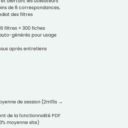
et alertant les utilisateurs
oins de 8 correspondances,
at des filtres
 filtres + 300 fiches
 auto-générés pour usage
essus après entretiens
oyenne de session (2m15s →
nt de la fonctionnalité PDF
 23% moyenne site)