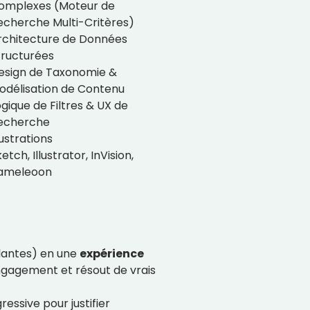
omplexes (Moteur de
echerche Multi-Critères)
rchitecture de Données
tructurées
esign de Taxonomie &
odélisation de Contenu
ogique de Filtres & UX de
echerche
lustrations
etch, Illustrator, InVision,
ameleoon
plantes) en une
expérience
engagement et résout de vrais
ressive pour justifier