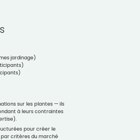
s
mes jardinage)
rticipants)
icipants)
ations sur les plantes — ils
ondant à leurs contraintes
rtise).
tructurées pour créer le
 par critères du marché