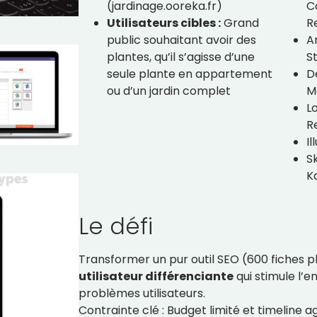
(jardinage.ooreka.fr)
C
Utilisateurs cibles :
Grand
R
public souhaitant avoir des
A
plantes, qu’il s’agisse d’une
S
seule plante en appartement
D
ou d’un jardin complet
M
L
R
Il
Sk
K
Le défi
Transformer un pur outil SEO (600 fiches 
utilisateur différenciante
qui stimule l’
problèmes utilisateurs.
Contrainte clé : Budget limité et timeline ag