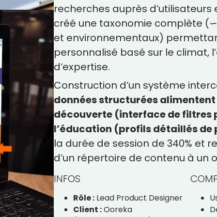
recherches auprès d’utilisateurs e
créé une taxonomie complète (∽3
et environnementaux) permetta
personnalisé basé sur le climat, l
d’expertise.
Construction d’un système inter
données structurées alimentent à
découverte (interface de filtres 
l’éducation (profils détaillés de
la durée de session de 340% et r
d’un répertoire de contenu à un o
INFOS
COMP
Rôle :
Lead Product Designer
U
Client :
Ooreka
D